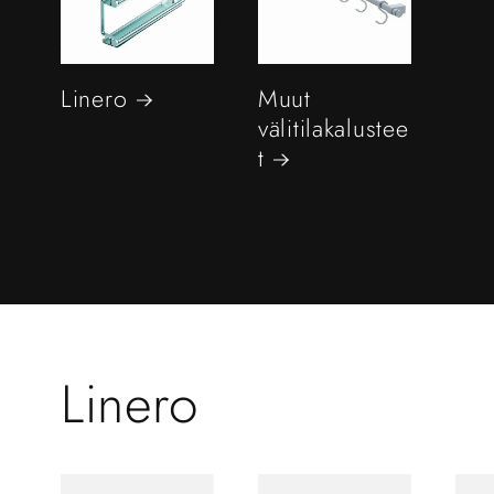
Linero
Muut
välitilakalustee
t
Linero