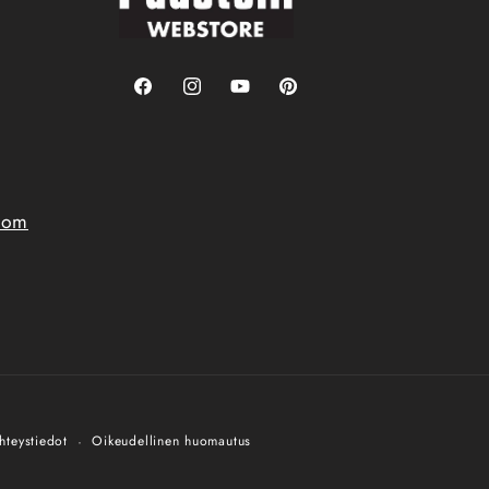
Facebook
Instagram
YouTube
Pinterest
.com
hteystiedot
Oikeudellinen huomautus