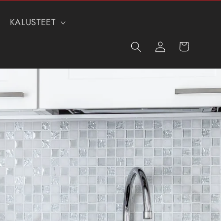
KALUSTEET
Kirjaudu
Ostoskori
sisään