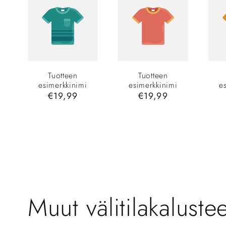
Tuotteen
Tuotteen
esimerkkinimi
esimerkkinimi
e
Normaalihinta
€19,99
Normaalihinta
€19,99
Muut välitilakalustee