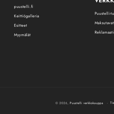
VERK
puustelli.fi
Puustelli-
Keittiögalleria
Maksutavat
Esitteet
Reklamaati
Myymälät
Ti
© 2026,
Puustelli verkkokauppa