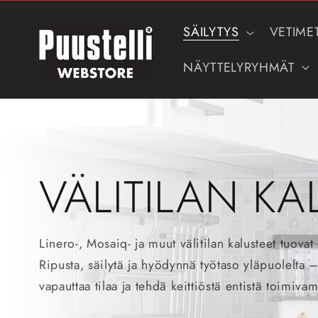
Ohita ja
siirry
sisältöön
SÄILYTYS
VETIME
NÄYTTELYRYHMÄT
VÄLITILAN KA
Linero-, Mosaiq- ja muut välitilan kalusteet tuovat 
Ripusta, säilytä ja hyödynnä työtaso yläpuolelta –
vapauttaa tilaa ja tehdä keittiöstä entistä toimivam