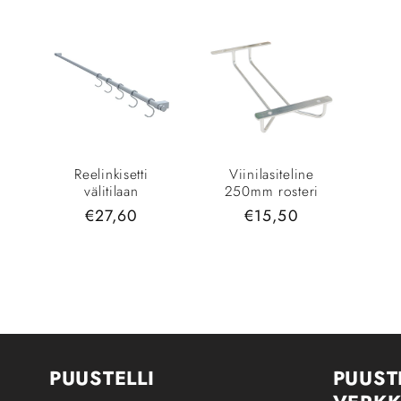
Reelinkisetti
Viinilasiteline
välitilaan
250mm rosteri
Normaalihinta
€27,60
Normaalihinta
€15,50
PUUSTELLI
PUUST