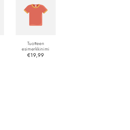
Tuotteen
esimerkkinimi
inta
Normaalihinta
€19,99