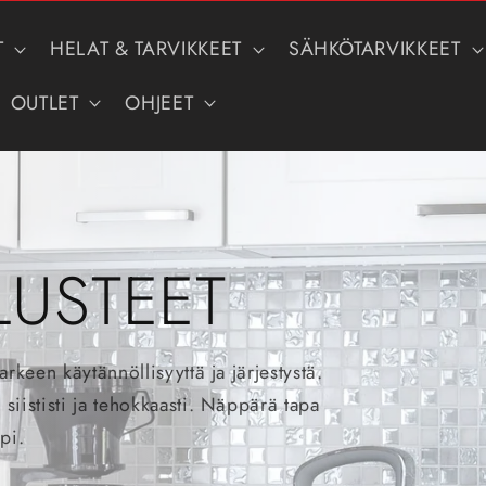
T
HELAT & TARVIKKEET
SÄHKÖTARVIKKEET
OUTLET
OHJEET
LUSTEET
arkeen käytännöllisyyttä ja järjestystä.
 siististi ja tehokkaasti. Näppärä tapa
pi.