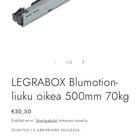
Avaa
aineisto
1
/
1
/
2
modaalisessa
ikkunassa
LEGRABOX Blumotion-
liuku oikea 500mm 70kg
Normaalihinta
€30,50
Sisältää verot.
Toimituskulut
lasketaan kassalla.
TOIMITUS 1-5 ARKIPÄIVÄN KULUESSA.