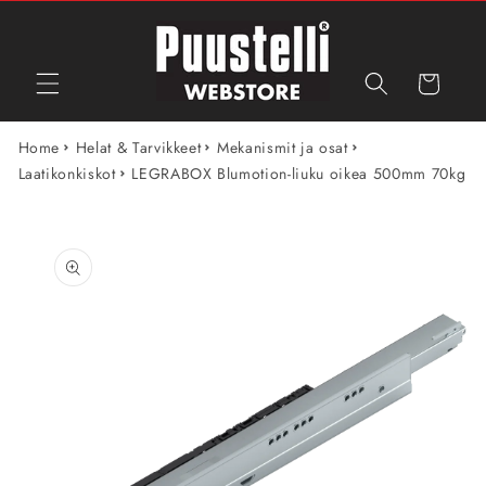
Ohita ja
siirry
sisältöön
Ostoskori
Home
Helat & Tarvikkeet
Mekanismit ja osat
Laatikonkiskot
LEGRABOX Blumotion-liuku oikea 500mm 70kg
Siirry
tuotetietoihin