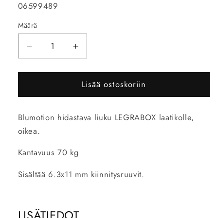
SKU-
06599489
koodi:
Määrä
Vähennä
Lisää
tuotteen
tuotteen
LEGRABOX
LEGRABOX
Lisää ostoskoriin
Blumotion-
Blumotion-
liuku
liuku
oikea
oikea
Blumotion hidastava liuku LEGRABOX laatikolle,
500mm
500mm
70kg
70kg
oikea.
määrää
määrää
Kantavuus 70 kg
Sisältää 6.3x11 mm kiinnitysruuvit.
LISÄTIEDOT