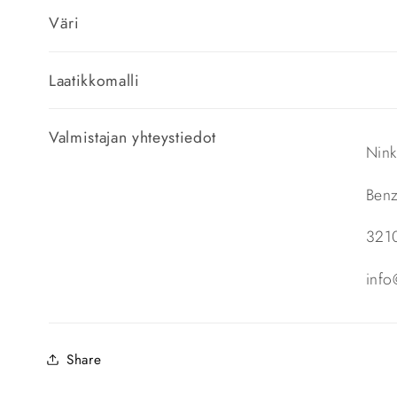
Väri
Laatikkomalli
Valmistajan yhteystiedot
Ni
Benz
321
inf
Share