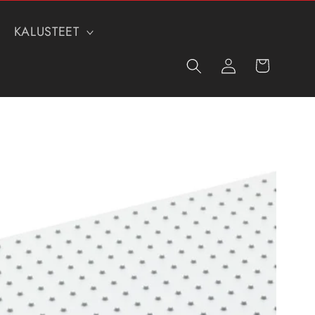
KALUSTEET
Kirjaudu
Ostoskori
sisään