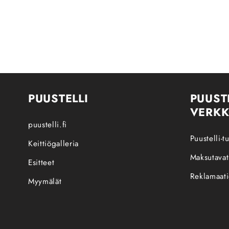
PUUSTELLI
PUUST
VERK
puustelli.fi
Puustelli-
Keittiögalleria
Maksutavat
Esitteet
Reklamaati
Myymälät