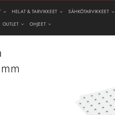
T
HELAT & TARVIKKEET
SÄHKÖTARVIKKEET
OUTLET
OHJEET
n
Siirry
tuotetietoihin
3 mm