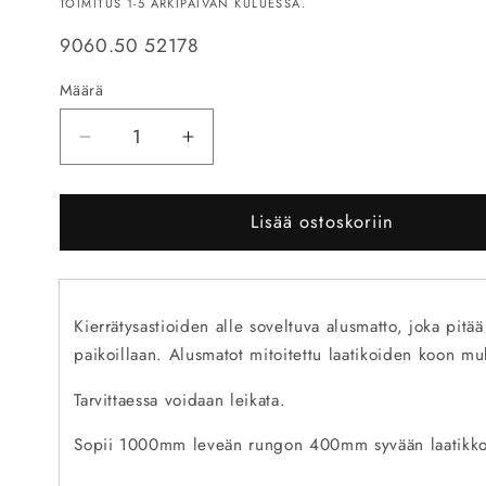
TOIMITUS 1-5 ARKIPÄIVÄN KULUESSA.
SKU-
9060.50 52178
koodi:
Määrä
Vähennä
Lisää
tuotteen
tuotteen
LEGRABOX
LEGRABOX
Lisää ostoskoriin
laatikon
laatikon
alusmatto
alusmatto
925x373
925x373
mm
mm
harmaa
harmaa
Kierrätysastioiden alle soveltuva alusmatto, joka pitää 
määrää
määrää
paikoillaan. Alusmatot mitoitettu laatikoiden koon m
Tarvittaessa voidaan leikata.
Sopii 1000mm leveän rungon 400mm syvään laatikk