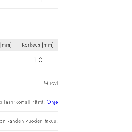
 [mm]
Korkeus [mm]
1.0
Muovi
si laatikkomalli tästä:
Ohje
a on kahden vuoden takuu.