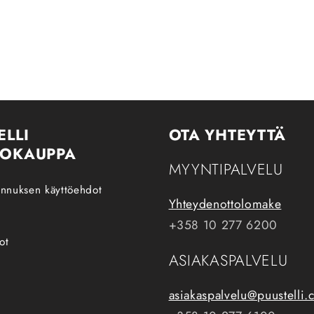
ELLI
OTA YHTEYTTÄ
KOKAUPPA
MYYNTIPALVELU
tunnuksen käyttöehdot
Yhteydenottolomake
+358 10 277 6200
ot
ASIAKASPALVELU
asiakaspalvelu@puustelli