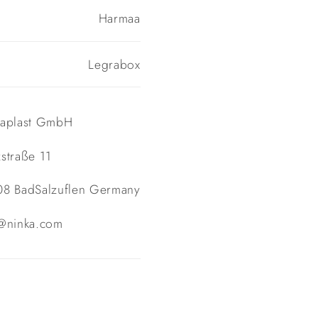
Harmaa
Legrabox
nkaplast GmbH
straße 11
08 BadSalzuflen Germany
o@ninka.com