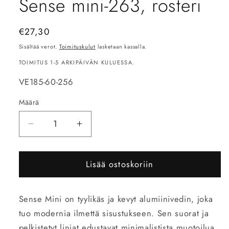
Sense mini-263, rosteri
Normaalihinta
€27,30
Sisältää verot.
Toimituskulut
lasketaan kassalla.
TOIMITUS 1-5 ARKIPÄIVÄN KULUESSA.
SKU-
VE185-60-256
koodi:
Määrä
Vähennä
Lisää
tuotteen
tuotteen
Sense
Sense
Lisää ostoskoriin
mini-
mini-
263,
263,
rosteri
rosteri
Sense Mini on tyylikäs ja kevyt alumiinivedin, joka
määrää
määrää
tuo modernia ilmettä sisustukseen. Sen suorat ja
pelkistetyt linjat edustavat minimalistista muotoilua,