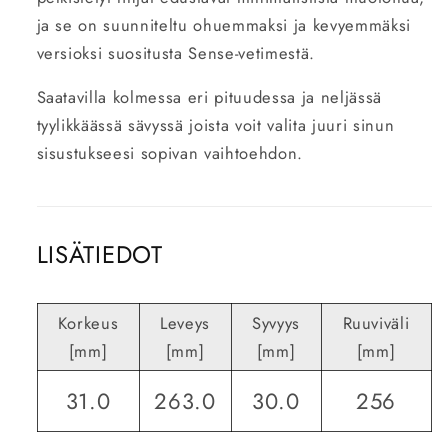
ja se on suunniteltu ohuemmaksi ja kevyemmäksi
versioksi suositusta Sense-vetimestä.
Saatavilla kolmessa eri pituudessa ja neljässä
tyylikkäässä sävyssä joista voit valita juuri sinun
sisustukseesi sopivan vaihtoehdon.
LISÄTIEDOT
Korkeus
Leveys
Syvyys
Ruuviväli
[mm]
[mm]
[mm]
[mm]
31.0
263.0
30.0
256