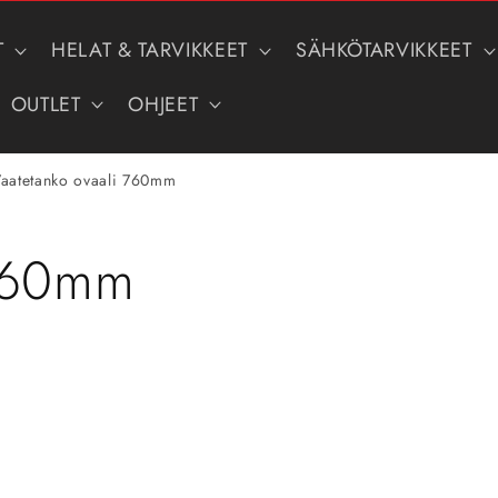
T
HELAT & TARVIKKEET
SÄHKÖTARVIKKEET
OUTLET
OHJEET
aatetanko ovaali 760mm
 760mm
Siirry
tuotetietoihin