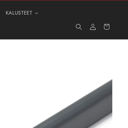
KALUSTEET
Kirjaudu
Ostoskori
sisään