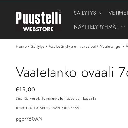
Ohita ja
siirry
sisältöön
SÄILYTYS
VETIME
NÄYTTELYRYHMÄT
Home
Säilytys
Vaatesäilytyksen varusteet
Vaatetangot
V
Vaatetanko ovaali
Normaalihinta
€19,00
Sisältää verot.
Toimituskulut
lasketaan kassalla.
TOIMITUS 1-5 ARKIPÄIVÄN KULUESSA.
SKU-
pgcr760AN
koodi: