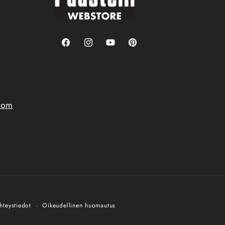
Facebook
Instagram
YouTube
Pinterest
.com
hteystiedot
Oikeudellinen huomautus