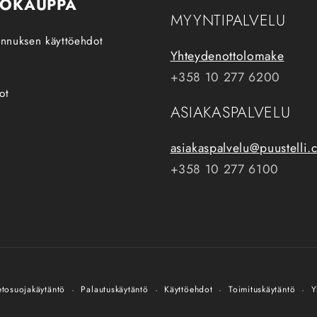
KOKAUPPA
MYYNTIPALVELU
tunnuksen käyttöehdot
Yhteydenottolomake
+358 10 277 6200
ot
ASIAKASPALVELU
asiakaspalvelu@puustelli
+358 10 277 6100
etosuojakäytäntö
Palautuskäytäntö
Käyttöehdot
Toimituskäytäntö
Y