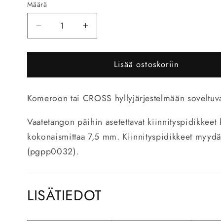
Määrä
Vähennä
Lisää
tuotteen
tuotteen
Vaatetanko
Vaatetanko
Lisää ostoskoriin
ovaali
ovaali
760mm
760mm
määrää
määrää
Komeroon tai CROSS hyllyjärjestelmään soveltuva
Vaatetangon päihin asetettavat kiinnityspidikkeet 
kokonaismittaa 7,5 mm.
Kiinnityspidikkeet myyd
(pgpp0032).
LISÄTIEDOT