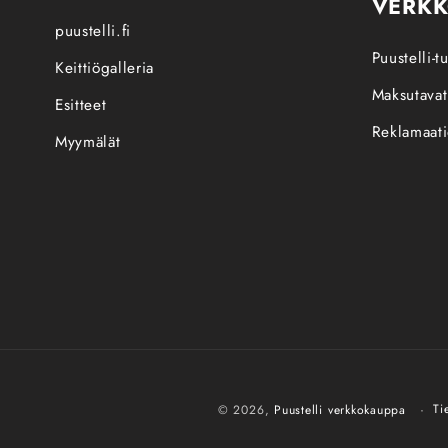
VERK
puustelli.fi
Puustelli-
Keittiögalleria
Maksutavat
Esitteet
Reklamaati
Myymälät
Ti
© 2026,
Puustelli verkkokauppa