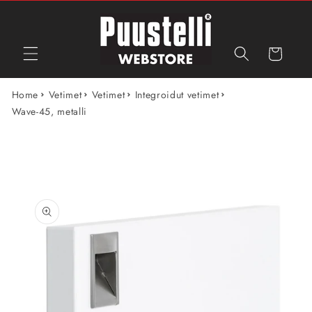
Ohita ja
siirry
sisältöön
Ostoskori
Home
Vetimet
Vetimet
Integroidut vetimet
Wave-45, metalli
Siirry
tuotetietoihin