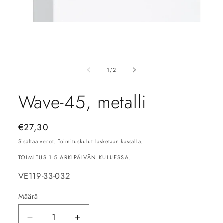
Avaa
aineisto
1
modaalisessa
ikkunassa
/
1
/
2
Wave-45, metalli
Normaalihinta
€27,30
Sisältää verot.
Toimituskulut
lasketaan kassalla.
TOIMITUS 1-5 ARKIPÄIVÄN KULUESSA.
SKU-
VE119-33-032
koodi:
Määrä
Vähennä
Lisää