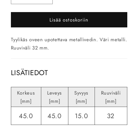
tuotteen
tuotteen
Wave-
Wave-
Lisää ostoskoriin
45,
45,
metalli
metalli
määrää
määrää
Tyylikäs oveen upotettava metallivedin. Väri metalli.
Ruuviväli 32 mm.
LISÄTIEDOT
Korkeus
Leveys
Syvyys
Ruuviväli
[mm]
[mm]
[mm]
[mm]
45.0
45.0
15.0
32